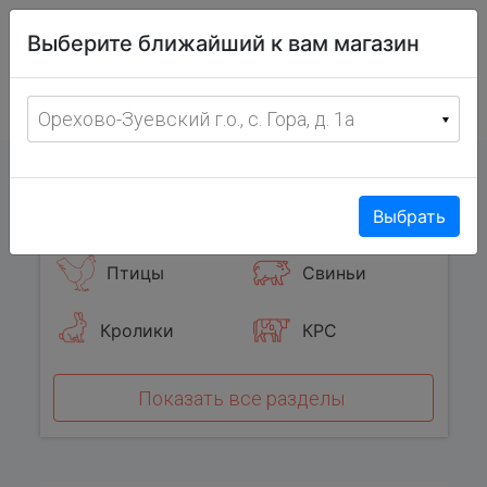
Витрина
Выберите ближайший к вам магазин
фермерских
товаров
Меню
8 (967) 095-00-55
Орехово-Зуевский г.о., с. Гора, д. 1а
с 8:00 до 19:00 ежедневно
0
Популярные категории
Выбрать
Птицы
Свиньи
Кролики
КРС
Показать все разделы