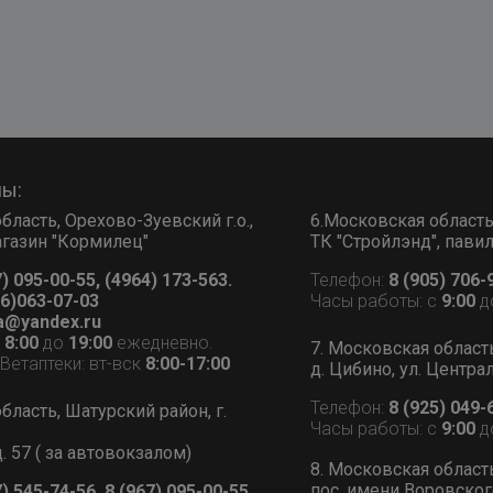
ны:
бласть, Орехово-Зуевский г.о.,
6.Московская область, 
 магазин "Кормилец"
ТК "Стройлэнд", пави
7) 095-00-55, (4964) 173-563.
Телефон:
8 (905) 706-
6)063-07-03
Часы работы: с
9:00
д
a@yandex.ru
с
8:00
до
19:00
ежедневно.
7. Московская област
етаптеки: вт-вск
8:00-17:00
д. Цибино, ул. Централ
Телефон:
8 (925) 049-
бласть, Шатурский район, г.
Часы работы: с
9:00
д
д. 57 ( за автовокзалом)
8. Московская област
пос. имени Воровского
7) 545-74-56, 8 (967) 095-00-55.