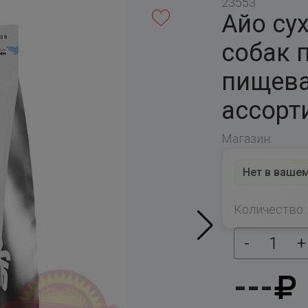
23553
Айо су
собак 
пищева
ассорт
Магазин:
Нет в вашем
Количество:
-
1
+
---