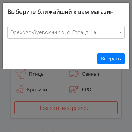
Витрина
Выберите ближайший к вам магазин
фермерских
товаров
Меню
8 (967) 095-00-55
Орехово-Зуевский г.о., с. Гора, д. 1а
с 8:00 до 19:00 ежедневно
0
Популярные категории
Выбрать
Птицы
Свиньи
Кролики
КРС
Показать все разделы