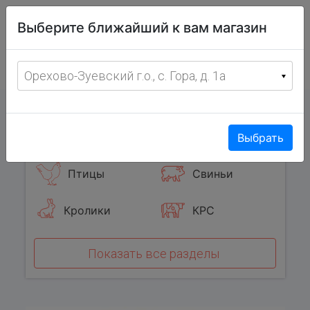
Витрина
Выберите ближайший к вам магазин
фермерских
товаров
Меню
8 (967) 095-00-55
Орехово-Зуевский г.о., с. Гора, д. 1а
с 8:00 до 19:00 ежедневно
0
Популярные категории
Выбрать
Птицы
Свиньи
Кролики
КРС
Показать все разделы