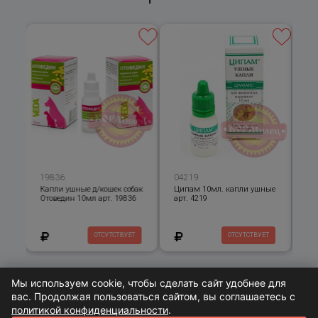
19836
04219
01
ние
Капли ушные д/кошек собак
Ципам 10мл. капли ушные
Ка
об.
Отоведин 10мл арт. 19836
арт. 4219
оти
про
Т
ОТСУТСТВУЕТ
ОТСУТСТВУЕТ
Мы используем cookie, чтобы сделать сайт удобнее для
вас. Продолжая пользоваться сайтом, вы соглашаетесь с
Просмотренное
политикой конфиденциальности
.