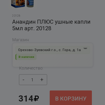
20128
Анандин ПЛЮС ушные капли
5мл арт. 20128
Магазин:
Орехово-Зуевский г.о., с. Гора, д. 1а
В наличии
Количество:
-
+
1
314
В КОРЗИНУ