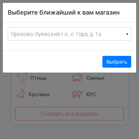
Витрина
Выберите ближайший к вам магазин
фермерских
товаров
Меню
8 (967) 095-00-55
Орехово-Зуевский г.о., с. Гора, д. 1а
с 8:00 до 19:00 ежедневно
0
Популярные категории
Выбрать
Птицы
Свиньи
Кролики
КРС
Показать все разделы