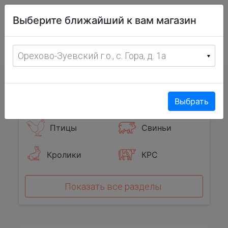
Витрина
Выберите ближайший к вам магазин
фермерских
товаров
Меню
8 (967) 095-00-55
Орехово-Зуевский г.о., с. Гора, д. 1а
с 8:00 до 19:00 ежедневно
0
Популярные категории
Выбрать
Птицы
Свиньи
Кролики
КРС
Показать все разделы