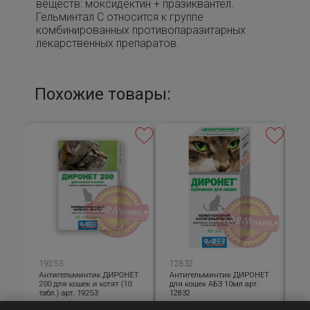
веществ: моксидектин + празиквантел.
Гельминтал С относится к группе
комбинированных противопаразитарных
лекарственных препаратов.
Похожие товары:
19253
12832
05
Антигельминтик ДИРОНЕТ
Антигельминтик ДИРОНЕТ
Пр
200 для кошек и котят (10
для кошек АБЗ 10мл арт.
ще
шек
табл.) арт. 19253
12832
(а
58