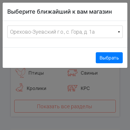
Витрина
Выберите ближайший к вам магазин
фермерских
товаров
Меню
8 (967) 095-00-55
Орехово-Зуевский г.о., с. Гора, д. 1а
с 8:00 до 19:00 ежедневно
0
Популярные категории
Выбрать
Птицы
Свиньи
Кролики
КРС
Показать все разделы