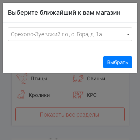
Витрина
Выберите ближайший к вам магазин
фермерских
товаров
Меню
8 (967) 095-00-55
Орехово-Зуевский г.о., с. Гора, д. 1а
с 8:00 до 19:00 ежедневно
0
Популярные категории
Выбрать
Птицы
Свиньи
Кролики
КРС
Показать все разделы