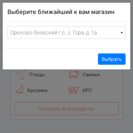
Витрина
Выберите ближайший к вам магазин
фермерских
товаров
Меню
8 (967) 095-00-55
Орехово-Зуевский г.о., с. Гора, д. 1а
с 8:00 до 19:00 ежедневно
0
Популярные категории
Выбрать
Птицы
Свиньи
Кролики
КРС
Показать все разделы