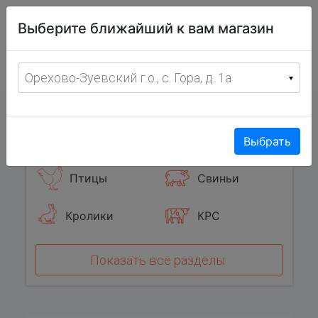
Витрина
Выберите ближайший к вам магазин
фермерских
товаров
Меню
8 (967) 095-00-55
Орехово-Зуевский г.о., с. Гора, д. 1а
с 8:00 до 19:00 ежедневно
0
Популярные категории
Выбрать
Птицы
Свиньи
Кролики
КРС
Показать все разделы