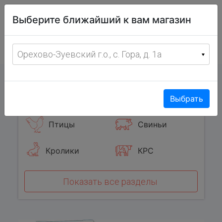
Витрина
Выберите ближайший к вам магазин
фермерских
товаров
Меню
8 (967) 095-00-55
Орехово-Зуевский г.о., с. Гора, д. 1а
с 8:00 до 19:00 ежедневно
0
Популярные категории
Выбрать
Птицы
Свиньи
Кролики
КРС
Показать все разделы