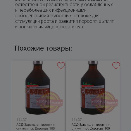
естественной резистентности у ослабленных
и переболевших инфекционными
заболеваниями животных, а также для
стимуляции роста и развития поросят, цыплят
и повышения яйценоскости кур.
Похожие товары:
11437
11437
-
АСД-3фракц. антисептик-
АСД-3фракц. антисептик-
стимулятор Дорогова 100
стимулятор Дорогова 100