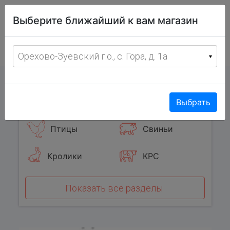
Витрина
Выберите ближайший к вам магазин
фермерских
товаров
Меню
8 (967) 095-00-55
Орехово-Зуевский г.о., с. Гора, д. 1а
с 8:00 до 19:00 ежедневно
0
Популярные категории
Выбрать
Птицы
Свиньи
Кролики
КРС
Показать все разделы