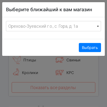
Витрина
Выберите ближайший к вам магазин
фермерских
товаров
Меню
8 (967) 095-00-55
Орехово-Зуевский г.о., с. Гора, д. 1а
с 8:00 до 19:00 ежедневно
0
Популярные категории
Выбрать
Птицы
Свиньи
Кролики
КРС
Показать все разделы