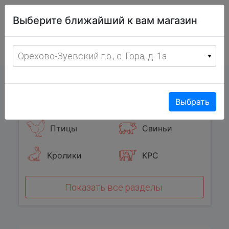
Витрина
Выберите ближайший к вам магазин
фермерских
товаров
Меню
8 (967) 095-00-55
Орехово-Зуевский г.о., с. Гора, д. 1а
с 8:00 до 19:00 ежедневно
0
Популярные категории
Выбрать
Птицы
Свиньи
Кролики
КРС
Показать все разделы