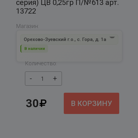
серия) ЦВ 0,25гр П/№613 арт.
13722
Магазин:
Орехово-Зуевский г.о., с. Гора, д. 1а
В наличии
Количество:
-
+
1
30
В КОРЗИНУ