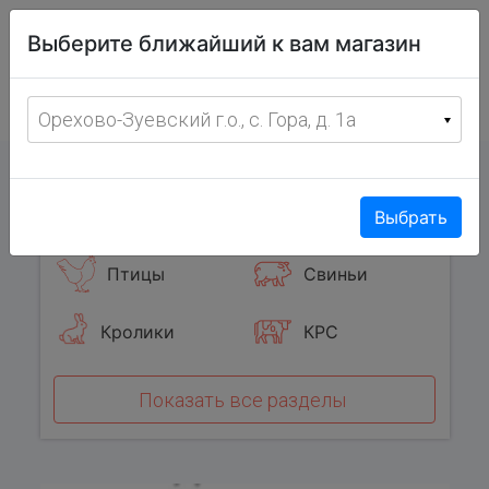
Витрина
Выберите ближайший к вам магазин
фермерских
товаров
Меню
8 (967) 095-00-55
Орехово-Зуевский г.о., с. Гора, д. 1а
с 8:00 до 19:00 ежедневно
0
Популярные категории
Выбрать
Птицы
Свиньи
Кролики
КРС
Показать все разделы