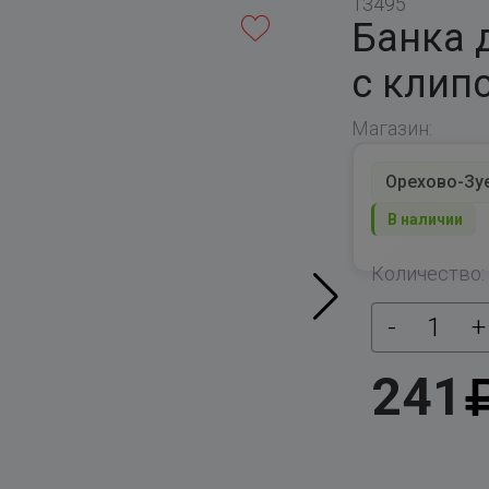
13495
Банка 
с клипс
Магазин:
Орехово-Зуев
В наличии
Количество:
-
1
+
241