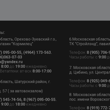
ны:
бласть, Орехово-Зуевский г.о.,
6.Московская область, 
 магазин "Кормилец"
ТК "Стройлэнд", пави
7) 095-00-55, (4964) 173-563.
Телефон:
8 (905) 706-
6)063-07-03
Часы работы: с
9:00
д
a@yandex.ru
с
8:00
до
19:00
ежедневно.
7. Московская област
етаптеки: вт-вск
8:00-17:00
д. Цибино, ул. Централ
Телефон:
8 (925) 049-
бласть, Шатурский район, г.
Часы работы: с
9:00
д
д. 57 ( за автовокзалом)
8. Московская област
пос. имени Воровского
7) 545-74-56, 8 (967) 095-00-55.
с
9:00
до
18:00
ежедневно
Телефон:
8 (919) 772-