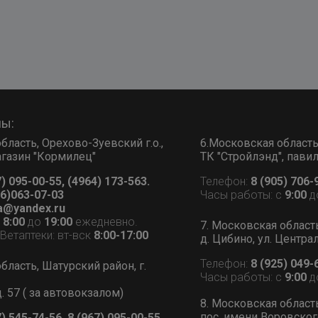
ны:
бласть, Орехово-Зуевский г.о.,
6.Московская область, 
 магазин "Кормилец"
ТК "Стройлэнд", пави
7) 095-00-55, (4964) 173-563.
Телефон:
8 (905) 706-
6)063-07-03
Часы работы: с
9:00
д
a@yandex.ru
с
8:00
до
19:00
ежедневно.
7. Московская област
етаптеки: вт-вск
8:00-17:00
д. Цибино, ул. Централ
Телефон:
8 (925) 049-
бласть, Шатурский район, г.
Часы работы: с
9:00
д
д. 57 ( за автовокзалом)
8. Московская област
пос. имени Воровского
7) 545-74-56, 8 (967) 095-00-55.