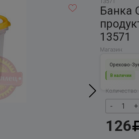
13571
Банка 
продук
13571
Магазин:
Орехово-Зуев
В наличии
Количество:
-
1
+
126