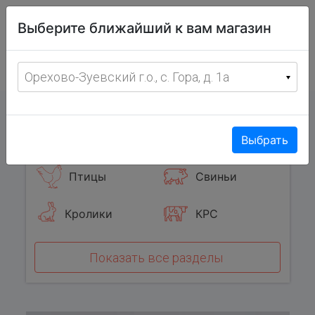
Витрина
Выберите ближайший к вам магазин
фермерских
товаров
Меню
8 (967) 095-00-55
Орехово-Зуевский г.о., с. Гора, д. 1а
с 8:00 до 19:00 ежедневно
0
Популярные категории
Выбрать
Птицы
Свиньи
Кролики
КРС
Показать все разделы