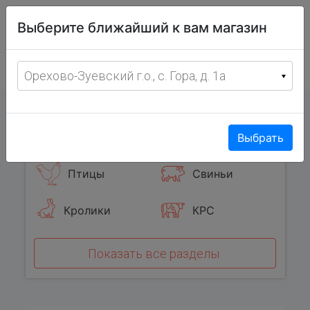
Витрина
Выберите ближайший к вам магазин
фермерских
товаров
Меню
8 (967) 095-00-55
Орехово-Зуевский г.о., с. Гора, д. 1а
с 8:00 до 19:00 ежедневно
0
Популярные категории
Выбрать
Птицы
Свиньи
Кролики
КРС
Показать все разделы