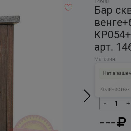
14688
Бар ск
венге+
КР054+
арт. 14
Магазин:
Нет в вашем
Количество:
-
1
+
---