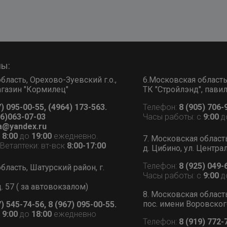
ны:
бласть, Орехово-Зуевский г.о.,
6.Московская область, 
 магазин "Кормилец"
ТК "Стройлэнд", пави
7) 095-00-55, (4964) 173-563.
Телефон:
8 (905) 706-
6)063-07-03
Часы работы: с
9:00
д
a@yandex.ru
с
8:00
до
19:00
ежедневно.
7. Московская област
етаптеки: вт-вск
8:00-17:00
д. Цибино, ул. Централ
Телефон:
8 (925) 049-
бласть, Шатурский район, г.
Часы работы: с
9:00
д
д. 57 ( за автовокзалом)
8. Московская област
пос. имени Воровского
7) 545-74-56, 8 (967) 095-00-55.
с
9:00
до
18:00
ежедневно
Телефон:
8 (919) 772-