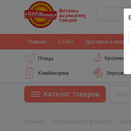
Витрина
фермерских
товаров
Главная
О НАС
Доставка и оплата
Кролики
Птицы
Комбикорма
Зерновые
Каталог товаров
Главная
>
Оборудование фермера
>
Дист