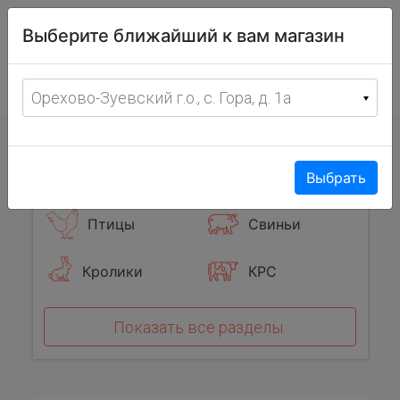
Витрина
Выберите ближайший к вам магазин
фермерских
товаров
Меню
8 (967) 095-00-55
Орехово-Зуевский г.о., с. Гора, д. 1а
с 8:00 до 19:00 ежедневно
0
Популярные категории
Выбрать
Птицы
Свиньи
Кролики
КРС
Показать все разделы