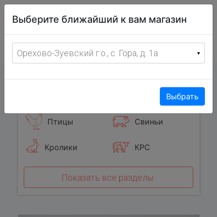
Витрина
Выберите ближайший к вам магазин
фермерских
товаров
Меню
8 (967) 095-00-55
Орехово-Зуевский г.о., с. Гора, д. 1а
с 8:00 до 19:00 ежедневно
0
Популярные категории
Выбрать
Птицы
Свиньи
Кролики
КРС
Показать все разделы