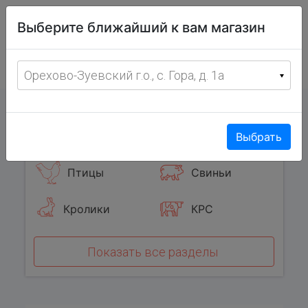
Витрина
Выберите ближайший к вам магазин
фермерских
товаров
Меню
8 (967) 095-00-55
Орехово-Зуевский г.о., с. Гора, д. 1а
с 8:00 до 19:00 ежедневно
0
Популярные категории
Выбрать
Птицы
Свиньи
Кролики
КРС
Показать все разделы