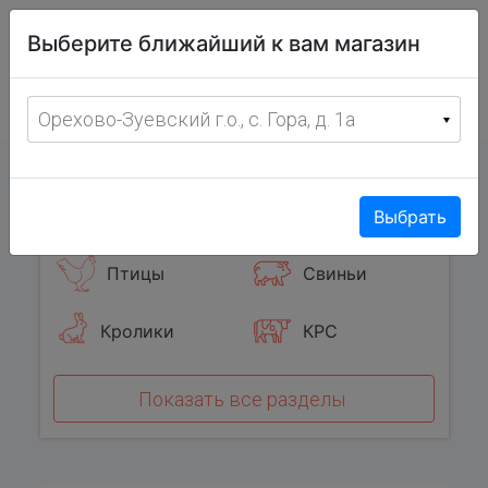
Витрина
Выберите ближайший к вам магазин
фермерских
товаров
Меню
8 (967) 095-00-55
Орехово-Зуевский г.о., с. Гора, д. 1а
с 8:00 до 19:00 ежедневно
0
Популярные категории
Выбрать
Птицы
Свиньи
Кролики
КРС
Показать все разделы