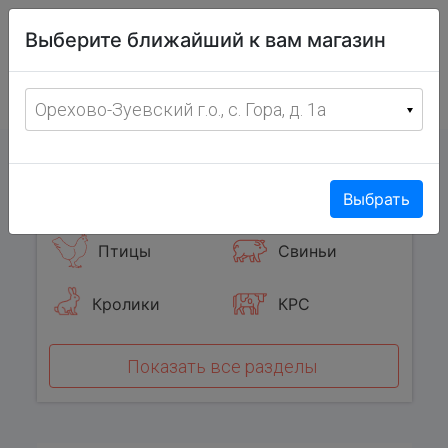
Витрина
Выберите ближайший к вам магазин
фермерских
товаров
Меню
8 (967) 095-00-55
Орехово-Зуевский г.о., с. Гора, д. 1а
с 8:00 до 19:00 ежедневно
0
Популярные категории
Выбрать
Птицы
Свиньи
Кролики
КРС
Показать все разделы