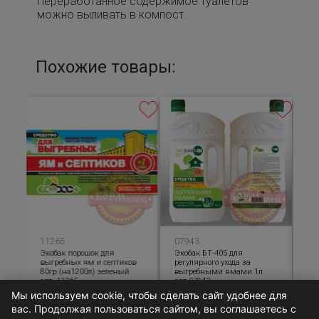
Переработанное содержимое туалетов
можно выливать в компост.
Похожие товары:
11265
07943
07
Экобак порошок для
Экобак БТ-405 для
Эк
в
выгребных ям и септиков
регулярного ухода за
оч
80гр (на1200л) зеленый
выгребными ямами 1л
вы
арт. 11265
арт.07943
Мы используем cookie, чтобы сделать сайт удобнее для
156
вас. Продолжая пользоваться сайтом, вы соглашаетесь с
ПОД ЗАКАЗ
ОТСУТСТВУЕТ