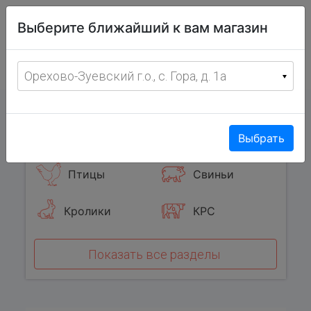
Витрина
Выберите ближайший к вам магазин
фермерских
товаров
Меню
8 (967) 095-00-55
Орехово-Зуевский г.о., с. Гора, д. 1а
с 8:00 до 19:00 ежедневно
0
Популярные категории
Выбрать
Птицы
Свиньи
Кролики
КРС
Показать все разделы