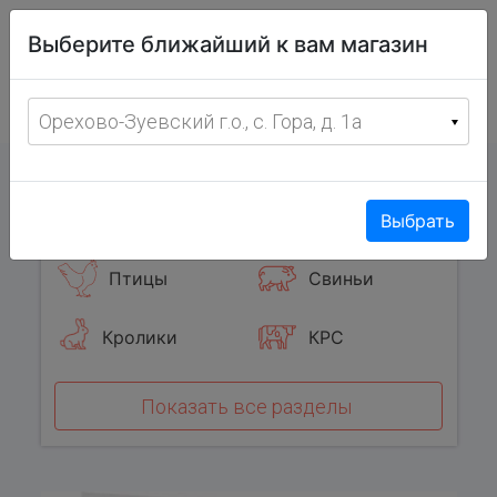
Витрина
Выберите ближайший к вам магазин
фермерских
товаров
Меню
8 (967) 095-00-55
Орехово-Зуевский г.о., с. Гора, д. 1а
с 8:00 до 19:00 ежедневно
0
Популярные категории
Выбрать
Птицы
Свиньи
Кролики
КРС
Показать все разделы