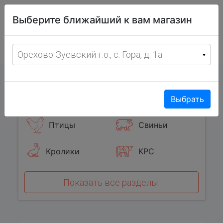
Витрина
Выберите ближайший к вам магазин
фермерских
товаров
Меню
8 (967) 095-00-55
Орехово-Зуевский г.о., с. Гора, д. 1а
с 8:00 до 19:00 ежедневно
0
Популярные категории
Выбрать
Птицы
Свиньи
Кролики
КРС
Показать все разделы