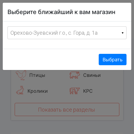
Витрина
Выберите ближайший к вам магазин
фермерских
товаров
Меню
8 (967) 095-00-55
Орехово-Зуевский г.о., с. Гора, д. 1а
с 8:00 до 19:00 ежедневно
0
Популярные категории
Выбрать
Птицы
Свиньи
Кролики
КРС
Показать все разделы