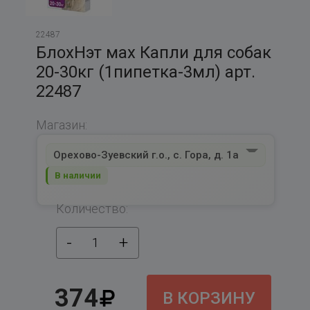
22487
БлохНэт мах Капли для собак
20-30кг (1пипетка-3мл) арт.
22487
Магазин:
Орехово-Зуевский г.о., с. Гора, д. 1а
В наличии
Количество:
-
+
1
374
В КОРЗИНУ