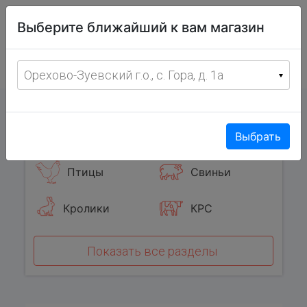
Витрина
Выберите ближайший к вам магазин
фермерских
товаров
Меню
8 (967) 095-00-55
Орехово-Зуевский г.о., с. Гора, д. 1а
с 8:00 до 19:00 ежедневно
0
Популярные категории
Выбрать
Птицы
Свиньи
Кролики
КРС
Показать все разделы