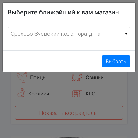
Витрина
Выберите ближайший к вам магазин
фермерских
товаров
Меню
8 (967) 095-00-55
Орехово-Зуевский г.о., с. Гора, д. 1а
с 8:00 до 19:00 ежедневно
0
Популярные категории
Выбрать
Птицы
Свиньи
Кролики
КРС
Показать все разделы