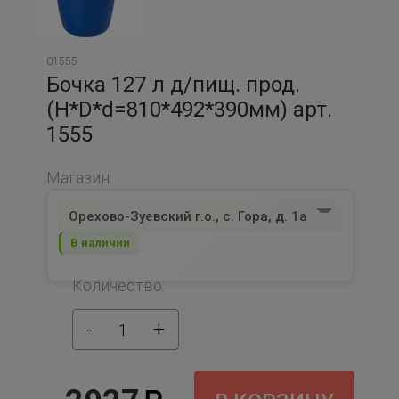
01555
Бочка 127 л д/пищ. прод.
(Н*D*d=810*492*390мм) арт.
1555
Магазин:
Орехово-Зуевский г.о., с. Гора, д. 1а
В наличии
Количество:
-
+
1