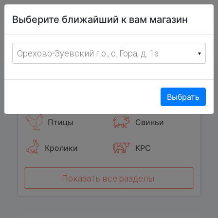
Витрина
Выберите ближайший к вам магазин
фермерских
товаров
Меню
8 (967) 095-00-55
Орехово-Зуевский г.о., с. Гора, д. 1а
с 8:00 до 19:00 ежедневно
0
Популярные категории
Выбрать
Птицы
Свиньи
Кролики
КРС
Показать все разделы