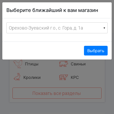
Витрина
Выберите ближайший к вам магазин
фермерских
товаров
Меню
8 (967) 095-00-55
Орехово-Зуевский г.о., с. Гора, д. 1а
с 8:00 до 19:00 ежедневно
0
Популярные категории
Выбрать
Птицы
Свиньи
Кролики
КРС
Показать все разделы