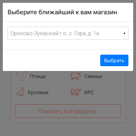
Витрина
Выберите ближайший к вам магазин
фермерских
товаров
Меню
8 (967) 095-00-55
Орехово-Зуевский г.о., с. Гора, д. 1а
с 8:00 до 19:00 ежедневно
0
Популярные категории
Выбрать
Птицы
Свиньи
Кролики
КРС
Показать все разделы