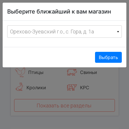
Витрина
Выберите ближайший к вам магазин
фермерских
товаров
Меню
8 (967) 095-00-55
Орехово-Зуевский г.о., с. Гора, д. 1а
с 8:00 до 19:00 ежедневно
0
Популярные категории
Выбрать
Птицы
Свиньи
Кролики
КРС
Показать все разделы