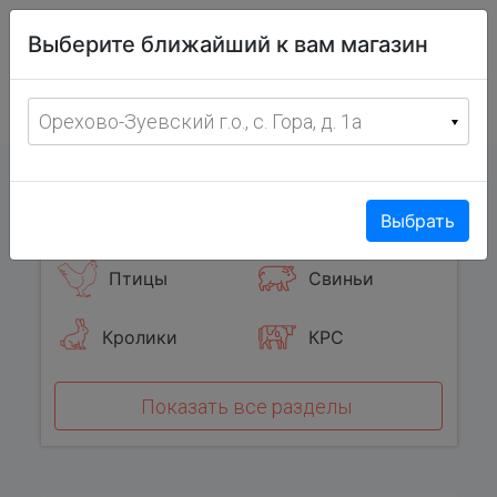
Витрина
Выберите ближайший к вам магазин
фермерских
товаров
Меню
8 (967) 095-00-55
Орехово-Зуевский г.о., с. Гора, д. 1а
с 8:00 до 19:00 ежедневно
0
Популярные категории
Выбрать
Птицы
Свиньи
Кролики
КРС
Показать все разделы