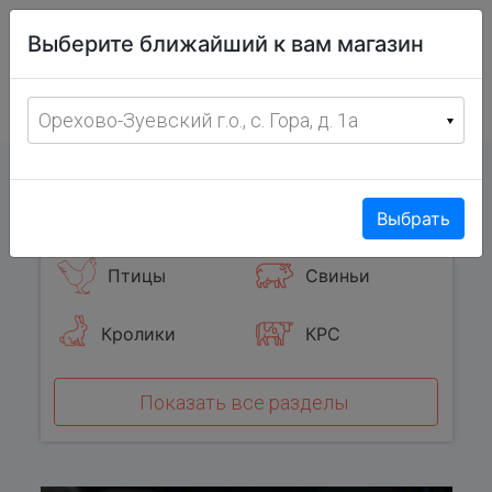
Витрина
Выберите ближайший к вам магазин
фермерских
товаров
Меню
8 (967) 095-00-55
Орехово-Зуевский г.о., с. Гора, д. 1а
с 8:00 до 19:00 ежедневно
0
Популярные категории
Выбрать
Птицы
Свиньи
Кролики
КРС
Показать все разделы