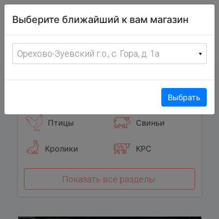
Витрина
Выберите ближайший к вам магазин
фермерских
товаров
Меню
8 (967) 095-00-55
Орехово-Зуевский г.о., с. Гора, д. 1а
с 8:00 до 19:00 ежедневно
0
Популярные категории
Выбрать
Птицы
Свиньи
Кролики
КРС
Показать все разделы