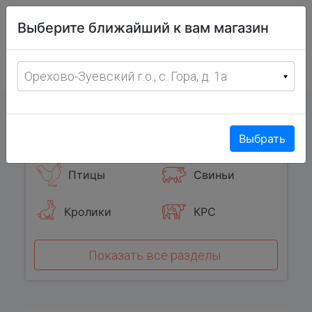
Витрина
Выберите ближайший к вам магазин
фермерских
товаров
Меню
8 (967) 095-00-55
Орехово-Зуевский г.о., с. Гора, д. 1а
с 8:00 до 19:00 ежедневно
0
Популярные категории
Выбрать
Птицы
Свиньи
Кролики
КРС
Показать все разделы