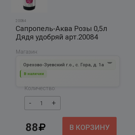
20084
Сапропель-Аква Розы 0,5л
Дядя удобряй арт.20084
Магазин:
Орехово-Зуевский г.о., с. Гора, д. 1а
В наличии
Количество:
-
+
1
88
В КОРЗИНУ