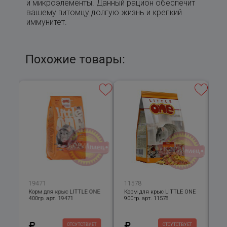
и микроэлементы. Данный рацион обеспечит
вашему питомцу долгую жизнь и крепкий
иммунитет.
Похожие товары:
19471
11578
10
ля
Корм для крыс LITTLE ONE
Корм для крыс LITTLE ONE
РК
400гр. арт. 19471
900гр. арт. 11578
40
10
Т
ОТСУТСТВУЕТ
ОТСУТСТВУЕТ