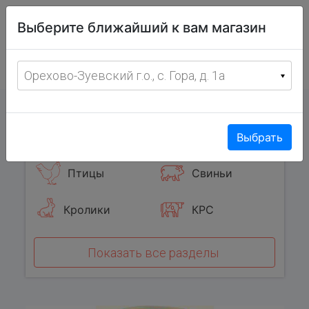
Витрина
Выберите ближайший к вам магазин
фермерских
товаров
Меню
8 (967) 095-00-55
Орехово-Зуевский г.о., с. Гора, д. 1а
с 8:00 до 19:00 ежедневно
0
Популярные категории
Выбрать
Птицы
Свиньи
Кролики
КРС
Показать все разделы