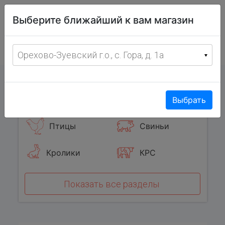
Витрина
Выберите ближайший к вам магазин
фермерских
товаров
Меню
8 (967) 095-00-55
Орехово-Зуевский г.о., с. Гора, д. 1а
с 8:00 до 19:00 ежедневно
0
Популярные категории
Выбрать
Птицы
Свиньи
Кролики
КРС
Показать все разделы