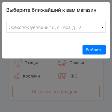
Витрина
Выберите ближайший к вам магазин
фермерских
товаров
Меню
8 (967) 095-00-55
Орехово-Зуевский г.о., с. Гора, д. 1а
с 8:00 до 19:00 ежедневно
0
Популярные категории
Выбрать
Птицы
Свиньи
Кролики
КРС
Показать все разделы