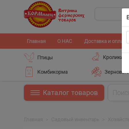
Витрина
фермерских
товаров
Главная
О НАС
Доставка и оплата
Кролики
Птицы
Комбикорма
Зерновые
Каталог товаров
Главная
>
Садовый инвентарь
>
Хозяйст