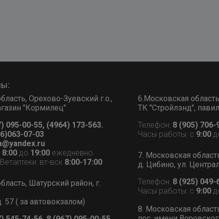
ны:
бласть, Орехово-Зуевский г.о.,
6.Московская область, 
 магазин "Кормилец"
ТК "Стройлэнд", пави
7) 095-00-55, (4964) 173-563.
Телефон:
8 (905) 706-
6)063-07-03
Часы работы: с
9:00
д
a@yandex.ru
с
8:00
до
19:00
ежедневно.
7. Московская област
етаптеки: вт-вск
8:00-17:00
д. Цибино, ул. Централ
Телефон:
8 (925) 049-
бласть, Шатурский район, г.
Часы работы: с
9:00
д
д. 57 ( за автовокзалом)
8. Московская област
пос. имени Воровского
7) 545-74-56, 8 (967) 095-00-55.