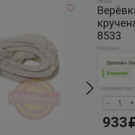
08533
Верёвка
кручена
8533
Магазин:
Орехово-Зуев
В наличии
Количество:
-
1
+
933