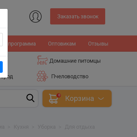
Заказать звонок
ная программа
Оптовикам
Отзывы
Домашние питомцы
город
Пчеловодство
0
Корзина
ма
>
Кухня
>
Уборка
>
Для отдыха