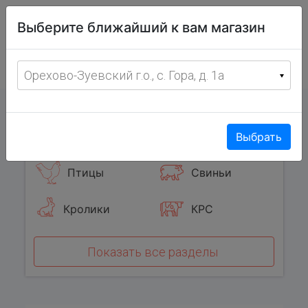
Витрина
Выберите ближайший к вам магазин
фермерских
товаров
Меню
8 (967) 095-00-55
Орехово-Зуевский г.о., с. Гора, д. 1а
с 8:00 до 19:00 ежедневно
0
Популярные категории
Выбрать
Птицы
Свиньи
Кролики
КРС
Показать все разделы