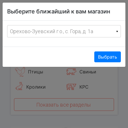
Витрина
Выберите ближайший к вам магазин
фермерских
товаров
Меню
8 (967) 095-00-55
Орехово-Зуевский г.о., с. Гора, д. 1а
с 8:00 до 19:00 ежедневно
0
Популярные категории
Выбрать
Птицы
Свиньи
Кролики
КРС
Показать все разделы