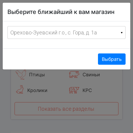
Витрина
Выберите ближайший к вам магазин
фермерских
товаров
Меню
8 (967) 095-00-55
Орехово-Зуевский г.о., с. Гора, д. 1а
с 8:00 до 19:00 ежедневно
0
Популярные категории
Выбрать
Птицы
Свиньи
Кролики
КРС
Показать все разделы