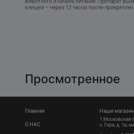
животного и начала питания. Препарат выз
клещей – через 12 часов после прикрепле
Просмотренное
Главная
Наши магази
1.Московская о
О НАС
с. Гора, д. 1а,