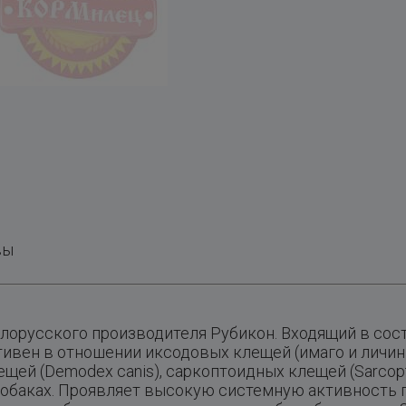
вы
белорусского производителя Рубикон. Входящий в сос
вен в отношении иксодовых клещей (имаго и личинки 
ещей (Demodex canis), саркоптоидных клещей (Sarcoptes
а собаках. Проявляет высокую системную активность 