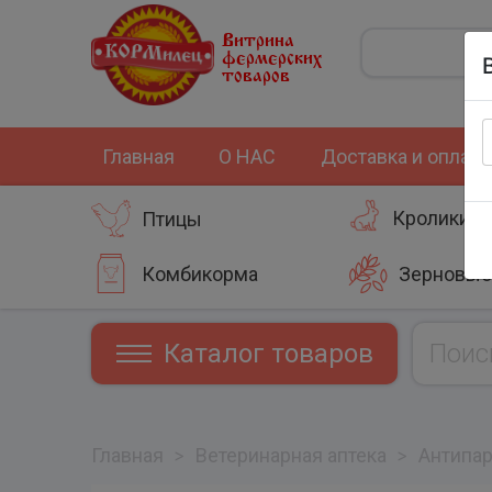
Витрина
фермерских
товаров
Главная
О НАС
Доставка и оплата
Кролики
Птицы
Комбикорма
Зерновые
Каталог товаров
Главная
>
Ветеринарная аптека
>
Антипа