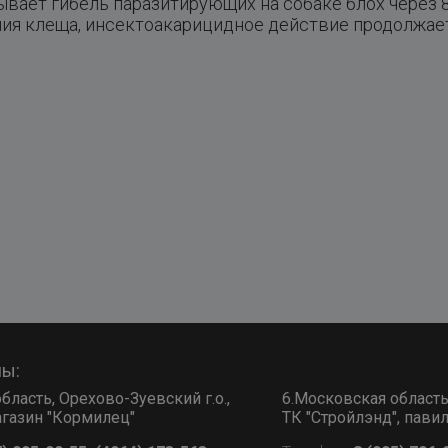
ывает гибель паразитирующих на собаке блох через 8
ния клеща, инсектоакарицидное действие продолжает
ны:
бласть, Орехово-Зуевский г.о.,
6.Московская область, 
 магазин "Кормилец"
ТК "Стройлэнд", пави