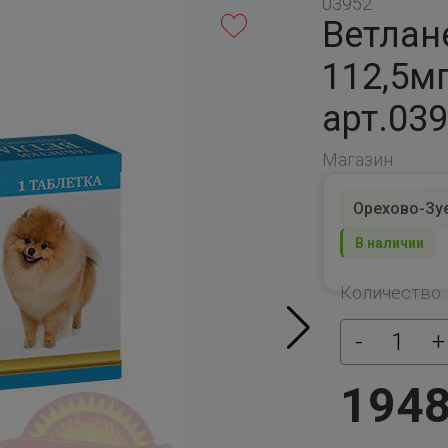
03952
Ветлане
112,5м
арт.03
Магазин:
Орехово-Зуев
В наличии
Количество:
-
1
+
194