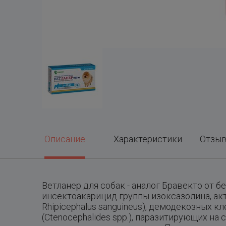
Описание
Характеристики
Отзы
Ветланер для собак - аналог Бравекто от 
инсектоакарицид группы изоксазолина, акти
Rhipicephalus sanguineus), демодекозных кл
(Ctenocephalides spp.), паразитирующих н