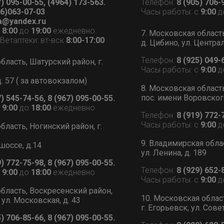
7) 095-00-55, (4964) 173-563.
Телефон:
8 (905) 706-
6)063-07-03
Часы работы: с
9:00
д
a@yandex.ru
с
8:00
до
19:00
ежедневно.
7. Московская област
етаптеки: вт-вск
8:00-17:00
д. Цибино, ул. Централ
Телефон:
8 (925) 049-
бласть, Шатурский район, г.
Часы работы: с
9:00
д
д. 57 ( за автовокзалом)
8. Московская област
пос. имени Воровского
7) 545-74-56, 8 (967) 095-00-55.
с
9:00
до
18:00
ежедневно
Телефон:
8 (919) 772-
Часы работы: с
9:00
д
бласть, Ногинский район, г.
9. Владимирская обла
шоссе, д.14
ул. Ленина, д. 189
9) 772-75-98, 8 (967) 095-00-55.
Телефон:
8 (929) 652-
с
9:00
до
18:00
ежедневно
Часы работы: с
9:00
д
бласть, Воскресенский район,
10. Московская облас
 ул. Московская, д. 43
г. Егорьевск, ул. Сове
5) 706-85-66, 8 (967) 095-00-55.