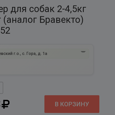
р для собак 2-4,5кг
г (аналог Бравекто)
952
ский г.о., с. Гора, д. 1а
8
В КОРЗИНУ