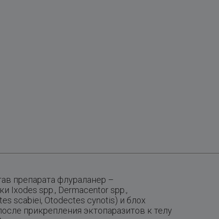
тав препарата флураланер –
Ixodes spp., Dermacentor spp.,
 scabiei, Otodectes cynotis) и блох
после прикрепления эктопаразитов к телу