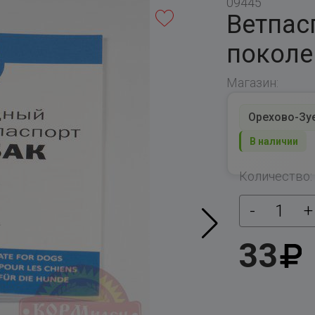
09445
Ветпас
поколе
Магазин:
Орехово-Зуев
В наличии
Количество:
-
1
+
33