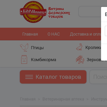
Витрина
фермерских
товаров
Главная
О НАС
Доставка и оплата
Кролики
Птицы
Комбикорма
Зерновые
Каталог товаров
Главная
>
Ветеринарная аптека
>
Инстру