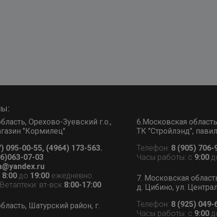
ны:
бласть, Орехово-Зуевский г.о.,
6.Московская область, 
 магазин "Кормилец"
ТК "Стройлэнд", пави
7) 095-00-55, (4964) 173-563.
Телефон:
8 (905) 706-
6)063-07-03
Часы работы: с
9:00
д
a@yandex.ru
с
8:00
до
19:00
ежедневно.
7. Московская област
етаптеки: вт-вск
8:00-17:00
д. Цибино, ул. Централ
Телефон:
8 (925) 049-
бласть, Шатурский район, г.
Часы работы: с
9:00
д