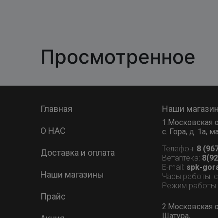
Просмотренное
Главная
Наши магази
1.Московская о
О НАС
с. Гора, д. 1а,
Телефон:
8 (96
Доставка и оплата
Ветаптека:
8(92
E-mail:
spk-gor
Наши магазины
Часы работы: 
Режим работы В
Прайс
2.Московская о
Шатура,