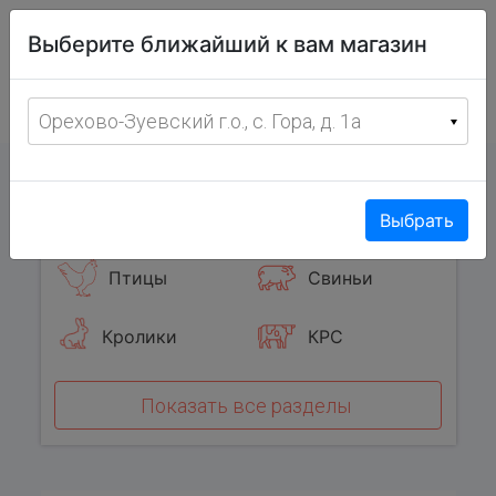
Витрина
Выберите ближайший к вам магазин
фермерских
товаров
Меню
8 (967) 095-00-55
Орехово-Зуевский г.о., с. Гора, д. 1а
с 8:00 до 19:00 ежедневно
0
Популярные категории
Выбрать
Птицы
Свиньи
Кролики
КРС
Показать все разделы