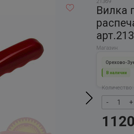
21369
Вилка 
распеч
арт.21
Магазин:
Орехово-Зуев
В наличии
Количество:
-
1
+
112