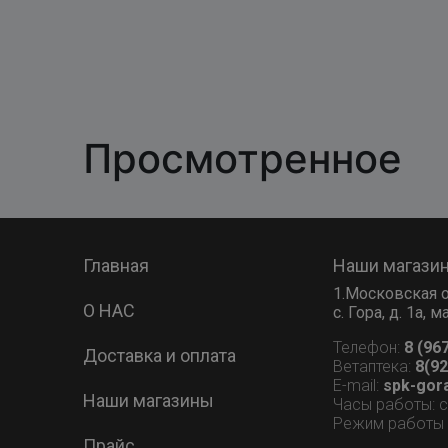
Просмотренное
Главная
Наши магази
1.Московская о
О НАС
с. Гора, д. 1а,
Телефон:
8 (96
Доставка и оплата
Ветаптека:
8(92
E-mail:
spk-gor
Наши магазины
Часы работы: 
Режим работы В
Прайс