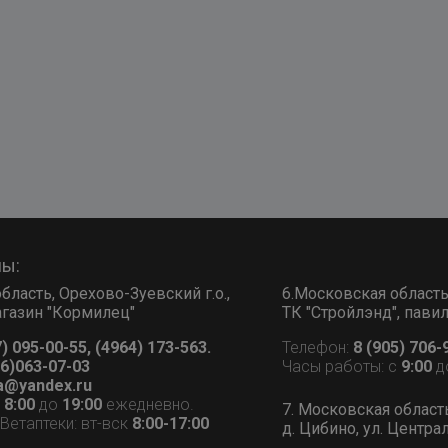
ны:
бласть, Орехово-Зуевский г.о.,
6.Московская область, 
 магазин "Кормилец"
ТК "Стройлэнд", пави
7) 095-00-55, (4964) 173-563.
Телефон:
8 (905) 706-
6)063-07-03
Часы работы: с
9:00
д
a@yandex.ru
с
8:00
до
19:00
ежедневно.
7. Московская област
етаптеки: вт-вск
8:00-17:00
д. Цибино, ул. Централ