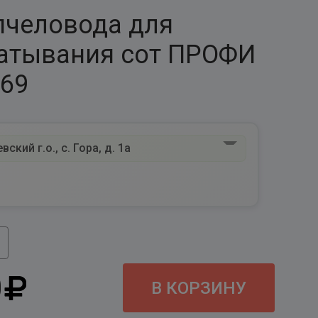
пчеловода для
атывания сот ПРОФИ
369
ский г.о., с. Гора, д. 1а
0
В КОРЗИНУ