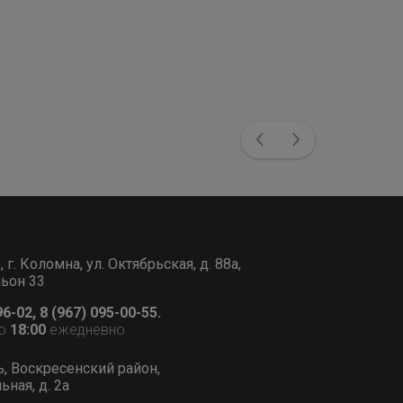
Previous
Next
г. Коломна, ул. Октябрьская, д. 88а,
льон 33
96-02, 8 (967) 095-00-55.
о
18:00
ежедневно
ь, Воскресенский район,
ьная, д. 2а