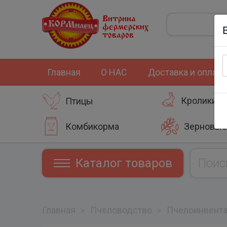
Витрина
фермерских
товаров
Главная
О НАС
Доставка и оплата
Кролики
Птицы
Комбикорма
Зерновые
Каталог товаров
Главная
>
Пчеловодство
>
Пчелоинвент